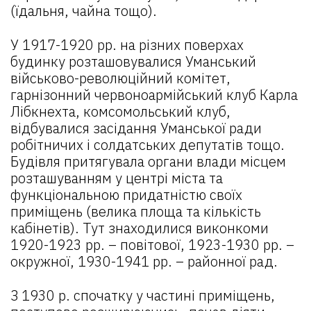
(їдальня, чайна тощо).
У 1917-1920 рр. на різних поверхах
будинку розташовувалися Уманський
військово-революційний комітет,
гарнізонний червоноармійський клуб Карла
Лібкнехта, комсомольський клуб,
відбувалися засідання Уманської ради
робітничих і солдатських депутатів тощо.
Будівля притягувала органи влади місцем
розташуванням у центрі міста та
функціональною придатністю своїх
приміщень (велика площа та кількість
кабінетів). Тут знаходилися виконкоми
1920-1923 рр. – повітової, 1923-1930 рр. –
окружної, 1930-1941 рр. – районної рад.
З 1930 р. спочатку у частині приміщень,