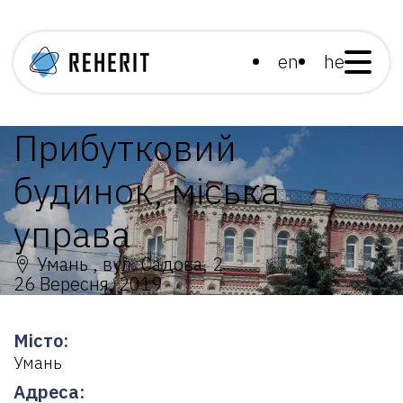
en
he
Прибутковий
будинок, міська
управа
Умань , вул. Садова, 2
26 Вересня, 2019
Місто:
Умань
Адреса: