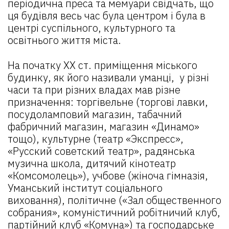
періодична преса та мемуари свідчать, що
ця будівля весь час була центром і була в
центрі суспільного, культурного та
освітнього життя міста.
На початку ХХ ст. приміщення міського
будинку, як його називали уманці, у різні
часи та при різних владах мав різне
призначення: торгівельне (торгові лавки,
посудоламповий магазин, табачний
фабричний магазин, магазин «Динамо»
тощо), культурне (театр «Экспресс»,
«Русский советский театр», радянська
музична школа, дитячий кінотеатр
«Комсомолець»), учбове (жіноча гімназія,
Уманський інститут соціального
виховання), політичне («Зал общественного
собрания», комуністичний робітничий клуб,
партійний клуб «Комуна») та господарське