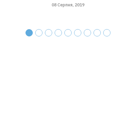
08 Серпня, 2019
Портал
reherit.org.ua
є можливістю для
поширення досвідів та взаємодії практиків
у роботі з культурною спадщиною як в
Україні, так і міжнародно.
Головна
Про портал