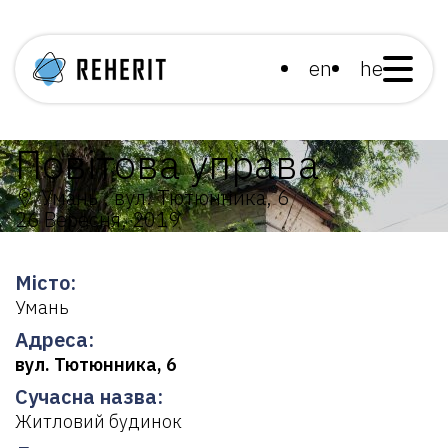
en
he
Повітова управа
Умань , вул. Тютюнника, 6
26 Вересня, 2019
Місто:
Умань
Адреса:
вул. Тютюнника, 6
Сучасна назва:
Житловий будинок