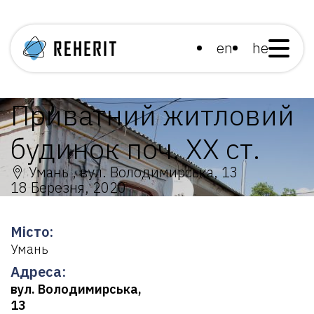
en
he
Приватний житловий
будинок поч. ХХ ст.
Умань , вул. Володимирська, 13
18 Березня, 2020
Місто:
Умань
Адреса:
вул. Володимирська,
13