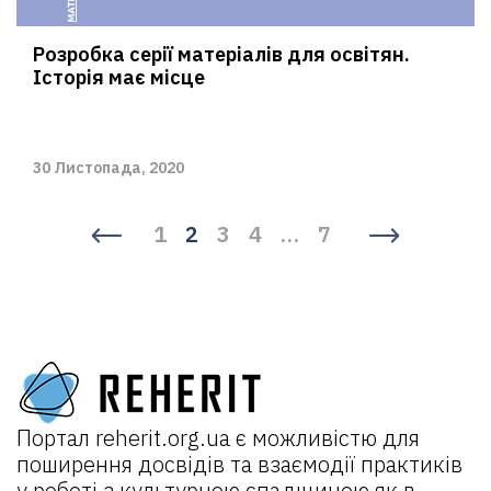
Розробка серії матеріалів для освітян.
Історія має місце
30 Листопада, 2020
1
2
3
4
…
7
Портал
reherit.org.ua
є можливістю для
поширення досвідів та взаємодії практиків
у роботі з культурною спадщиною як в