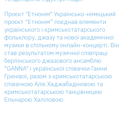
Проєкт "Етнонім" Українсько-німецький
проєкт “Етнонім” поєднав елементи
українського і кримськотатарського
фольклору, джазу та нової академічної
музики в спільному онлайн-концерті. Він
став результатом музичної співпраці
берлінського джазового ансамблю
"GANNA" і української співачки Ганни
Гринівої, разом з кримськотатарською
співачкою Аліє Хаджабадіновою та
кримськотатарською танцівницею
Ельнарою Халіловою.