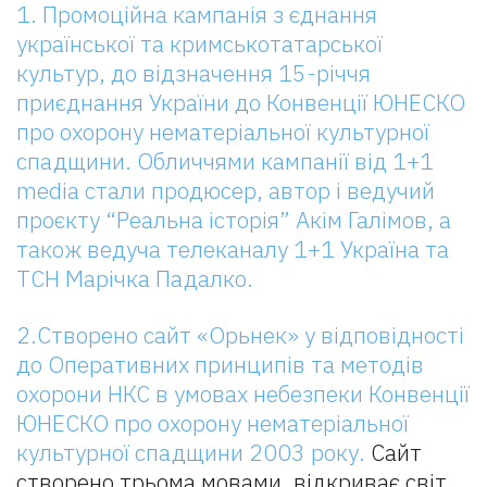
1. Промоційна кампанія з єднання
української та кримськотатарської
культур, до відзначення 15-річчя
приєднання України до Конвенції ЮНЕСКО
про охорону нематеріальної культурної
спадщини. Обличчями кампанії від 1+1
media стали продюсер, автор і ведучий
проєкту “Реальна історія” Акім Галімов, а
також ведуча телеканалу 1+1 Україна та
ТСН Марічка Падалко.
2.Створено сайт «Орьнек» у відповідності
до Оперативних принципів та методів
охорони НКС в умовах небезпеки Конвенції
ЮНЕСКО про охорону нематеріальної
культурної спадщини 2003 року.
Сайт
створено трьома мовами, відкриває світ