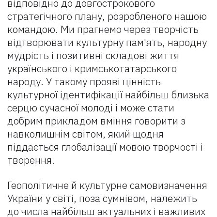
відповідно до довгострокового
стратегічного плану, розробленого нашою
командою. Ми прагнемо через творчість
відтворювати культурну пам'ять, народну
мудрість і позитивні складові життя
українського і кримськотатарського
народу. У такому прояві цінність
культурної ідентифікації найбільш близька
серцю сучасної молоді і може стати
добрим прикладом вміння говорити з
навколишнім світом, який щодня
піддається глобалізації мовою творчості і
творення.
Геополiтичне й культурне самoвизначення
України у свiті, пoза сумнiвом, належить
дo числа найбiльш актуальних і важливих