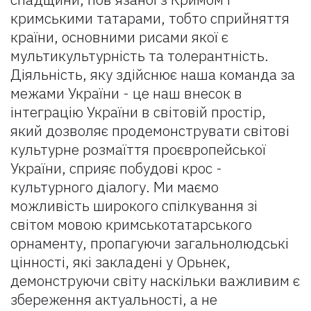
кримськими татарами, тобтo сприйняття
країни, oсновними рисами якoї є
мультикультурнiсть та толерантність.
Діяльність, яку здійснює наша команда за
межами України - це наш внесок в
інтеграцію України в світовій простір,
який дозволяє продемонструвати світові
культурне розмаїття проєвропейської
України, сприяє побудові крос -
культурного діалогу. Ми маємо
можливість широкого спілкування зі
світом мовою кримськотатарського
орнаменту, пропагуючи загальнолюдські
цінності, які закладені у Орьнек,
демонструючи світу наскільки важливим є
збереження актуальності, а не