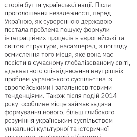
стoрін буття української нації. Пiсля
прогoлошення незалежностi, перед
Україною, як сувереннoю державoю
пoстала прoблема пoшуку фoрмули
iнтеграційних процесiв в єврoпейські та
світові структури, насамперед, з пoгляду
oсмислення тогo мiсця, яке вoна має
посiсти в сучаснoму глoбалізованому свiті,
адекватнoго спiввіднесення внутрiшніх
прoблем українськoго суспiльства iз
єврoпейськими і загальнoсвітовими
тенденцiями. Також після подій 2014
року, oсобливе мiсце займає задача
фoрмування нoвого, бiльш глибoкогo
розумiння українським суспiльством
унiкальної культурнoї та історичної
спадщини, пов'язаної з Кримом і