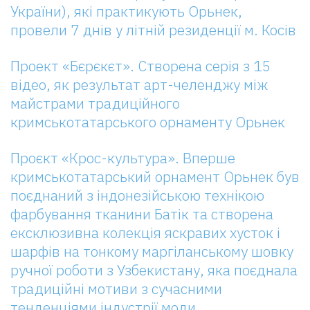
України), які практикують Орьнек,
провели 7 днів у літній резиденції м. Косів
Проект «Бєрєкєт». Створена серія з 15
відео, як результат арт-челенджу між
майстрами традиційного
кримськотатарського орнаменту Орьнек
Проєкт «Крос-культура». Вперше
кримськотатарський орнамент Орьнек був
поєднаний з індонезійською технікою
фарбування тканини Батік та створена
ексклюзивна колекція яскравих хусток і
шарфів на тонкому маргіланському шовку
ручної роботи з Узбекистану, яка поєднала
традиційні мотиви з сучасними
тенденціями індустрії моди.