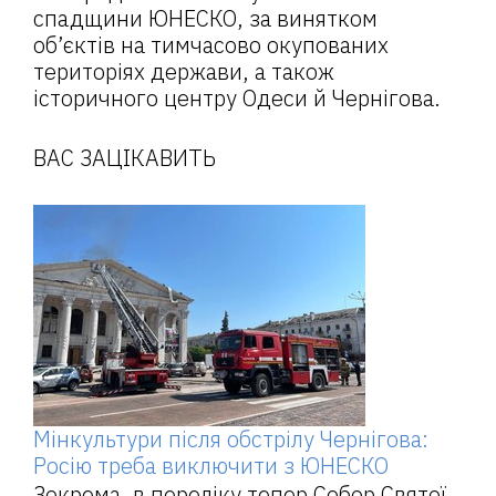
спадщини ЮНЕСКО, за винятком
об’єктів на тимчасово окупованих
територіях держави, а також
історичного центру Одеси й Чернігова.
ВАС ЗАЦІКАВИТЬ
Мінкультури після обстрілу Чернігова:
Росію треба виключити з ЮНЕСКО
Зокрема, в переліку тепер Собор Святої