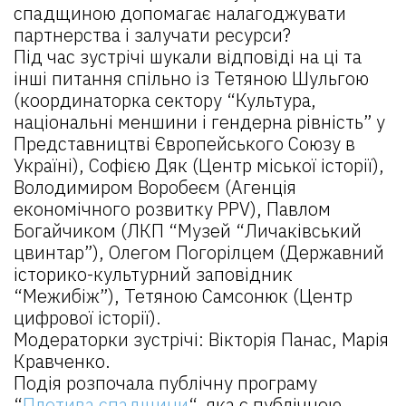
спадщиною допомагає налагоджувати
партнерства і залучати ресурси?
Під час зустрічі шукали відповіді на ці та
інші питання спільно із Тетяною Шульгою
(координаторка сектору “Культура,
національні меншини і гендерна рівність” у
Представництві Європейського Союзу в
Україні), Софією Дяк (Центр міської історії),
Володимиром Воробеєм (Агенція
економічного розвитку PPV), Павлом
Богайчиком (ЛКП “Музей “Личаківський
цвинтар”), Олегом Погорілцем (Державний
історико-культурний заповідник
“Межибіж”), Тетяною Самсонюк (Центр
цифрової історії).
Модераторки зустрічі: Вікторія Панас, Марія
Кравченко.
Подія розпочала публічну програму
“
Плетива спадщини
“, яка є публічною