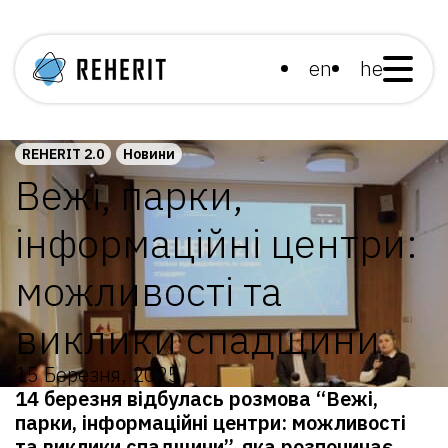
en
he
REHERIT 2.0
Новини
Вежі, парки,
інформаційні центри:
можливості та
виклики спадщини
15 Березня, 2025
14 березня відбулась розмова “Вежі,
парки, інформаційні центри: можливості
та виклики спадщини”, яка розпочинає