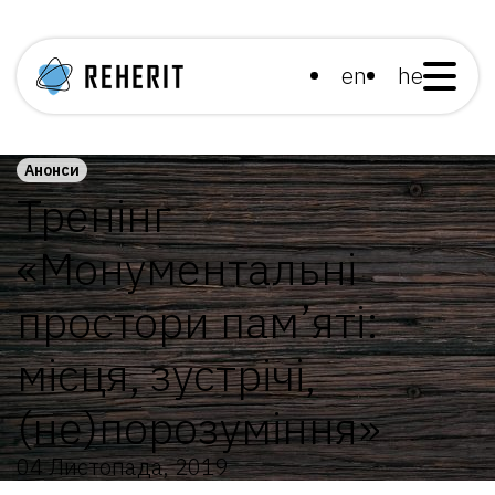
en
he
Анонси
Тренінг
«Монументальні
простори пам’яті:
місця, зустрічі,
(не)порозуміння»
04 Листопада, 2019