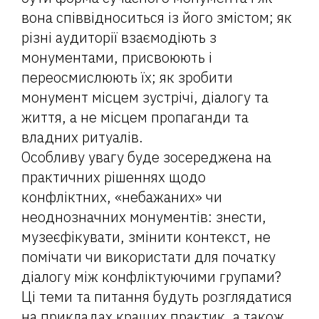
вона співвідноситься із його змістом; як
різні аудиторії взаємодіють з
монументами, присвоюють і
переосмислюють їх; як зробити
монумент місцем зустрічі, діалогу та
життя, а не місцем пропаганди та
владних ритуалів.
Особливу увагу буде зосереджена на
практичних рішеннях щодо
конфліктних, «небажаних» чи
неоднозначних монументів: знести,
музеєфікувати, змінити контекст, не
помічати чи використати для початку
діалогу між конфліктуючими групами?
Ці теми та питання будуть розглядатися
на прикладах кращих практик, а також