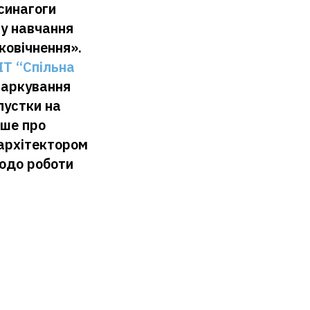
синагоги
у навчання
ковічнення».
T “Спільна
маркування
пустки на
ьше про
 архітектором
щодо роботи