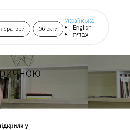
Українська
English
Оператори
Об’єкти
עברית
торичною
відкрили у