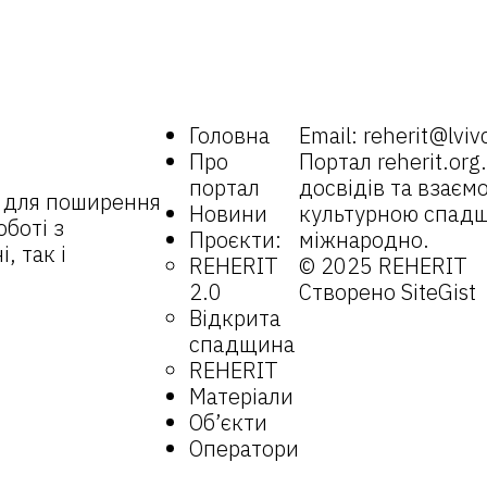
Головна
Email:
reherit@lviv
Про
Портал
reherit.org
портал
досвідів та взаємо
 для поширення
Новини
культурною спадщи
оботі з
Проєкти:
міжнародно.
, так і
REHERIT
© 2025 REHERIT
2.0
Створено
SiteGist
Відкрита
спадщина
REHERIT
Матеріали
Об’єкти
Оператори