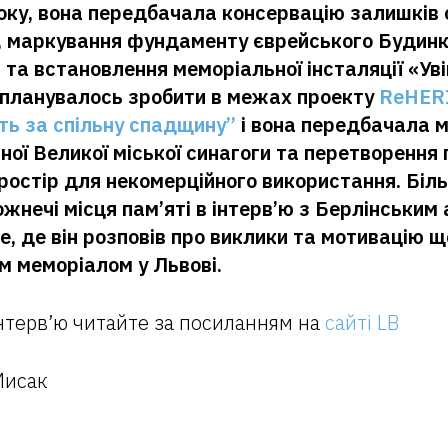
оку, вона передбачала консервацію залишків 
, маркування фундаменту єврейського Будинк
та встановлення меморіальної інсталяції «Уві
 планувалось зробити в межах проекту
ReHERI
ть за спільну спадщину”
і вона передбачала 
ної Великої міської синагоги та перетворення 
ростір для некомерційного використання. Біл
жнечі місця пам’яті в інтерв’ю з Берлінським
, де він розповів про виклики та мотивацію 
м меморіалом у Львові.
нтерв’ю читайте за посиланням на
сайті LB
Мисак
T