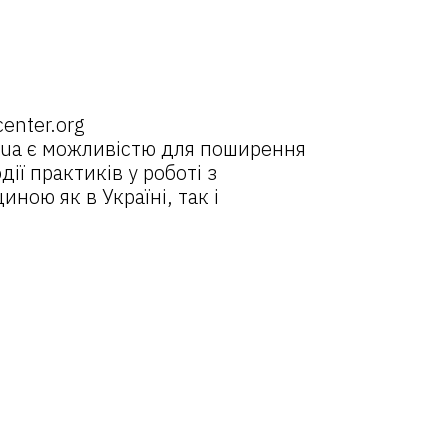
center.org
.ua
є можливістю для поширення
дії практиків у роботі з
ною як в Україні, так і