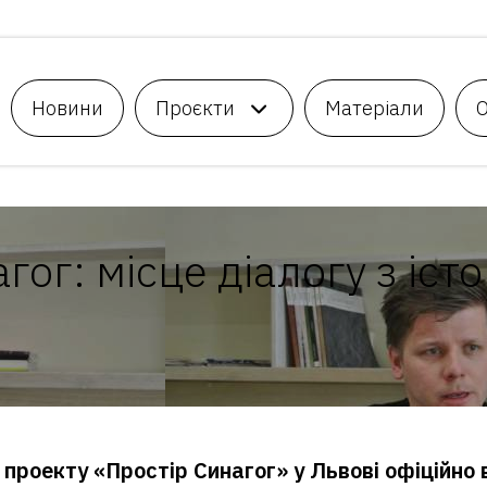
Новини
Проєкти
Матеріали
гог: місце діалогу з іс
проекту «Простір Синагог» у Львові офіційно 