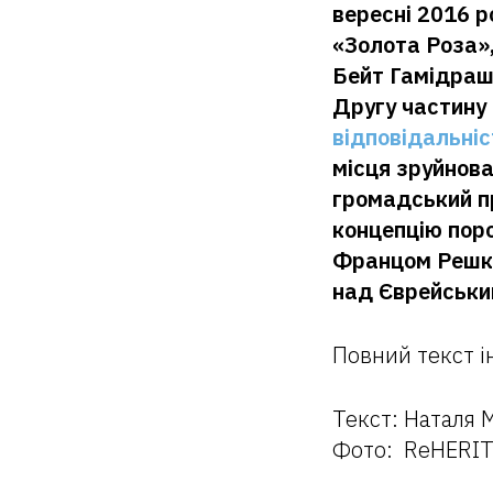
вересні 2016 р
«Золота Роза»
Бейт Гамідраш 
Другу частину
відповідальніс
місця зруйнова
громадський п
концепцію поро
Францом Решке
над Єврейськи
Повний текст і
Текст: Наталя 
Фото: ReHERI