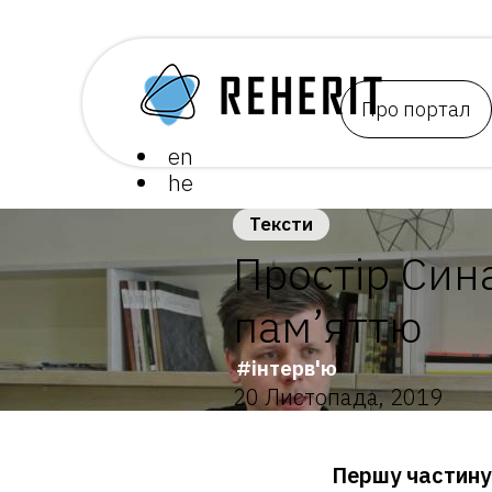
Про портал
en
he
Тексти
Простір Сина
пам’яттю
інтерв'ю
20 Листопада, 2019
Першу частину 