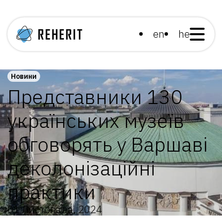
en
he
Новини
Представники 130
українських музеїв
обговорять у Варшаві
деколонізаційні
практики
01 Листопада, 2024