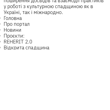
поширення досвідів та взаємодії практиків
у роботі з культурною спадщиною як в
Україні, так і міжнародно.
Головна
Про портал
Новини
Проєкти:
REHERIT 2.0
Відкрита спадщина
REHERIT
Матеріали
Об’єкти
Оператори
Email:
reherit@lvivcenter.org
Портал
reherit.org.ua
є можливістю для
поширення досвідів та взаємодії практиків
у роботі з культурною спадщиною як в
Україні, так і міжнародно.
© 2025 REHERIT