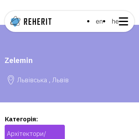
en
he
Zelemin
Львівська , Львів
Категорія:
Архітектори/