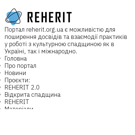
Портал
reherit.org.ua
є можливістю для
поширення досвідів та взаємодії практиків
у роботі з культурною спадщиною як в
Україні, так і міжнародно.
Головна
Про портал
Новини
Проєкти:
REHERIT 2.0
Відкрита спадщина
REHERIT
Матеріали
Об’єкти
Оператори
Email:
reherit@lvivcenter.org