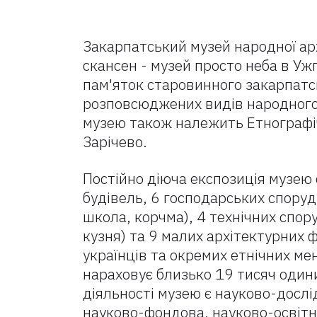
Закарпатський музей народної ар
скансен - музей просто неба в Уж
пам'яток старовинного закарпатсь
розповсюджених видів народного
музею також належить Етнографіч
Зарічево.
Постійно діюча експозиція музею
будівель, 6 господарських споруд
школа, корчма), 4 технічних спор
кузня) та 9 малих архітектурних 
українців та окремих етнічних м
нараховує близько 19 тисяч оди
діяльності музею є науково-дослі
науково-фондова, науково-освітн