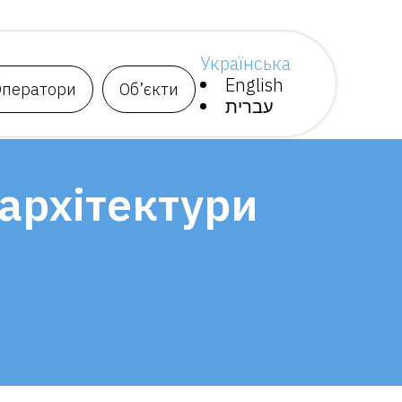
Українська
English
Оператори
Об’єкти
עברית
архітектури