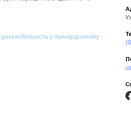
А
У
Т
турна мобільність у прикордонному
(
П
u
С