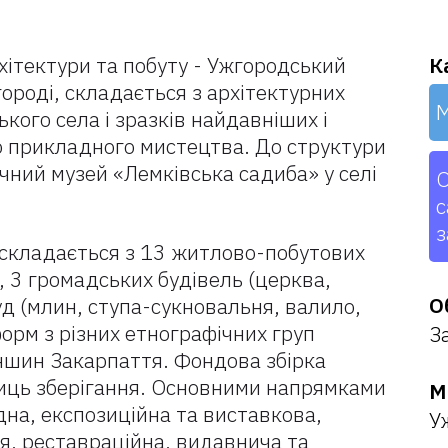
хітектури та побуту - Ужгородський
К
городі, складається з архітектурних
М
кого села і зразків найдавніших і
 прикладного мистецтва. До структури
ний музей «Лемківська садиба» у селі
О
с
з
 складається з 13 житлово-побутових
, 3 громадських будівель (церква,
О
уд (млин, ступа-сукновальня, валило,
форм з різних етнографічних груп
З
еншин Закарпаття. Фондова збірка
ниць зберігання. Основними напрямками
М
дна, експозиційна та виставкова,
У
я, реставраційна, видавнича та