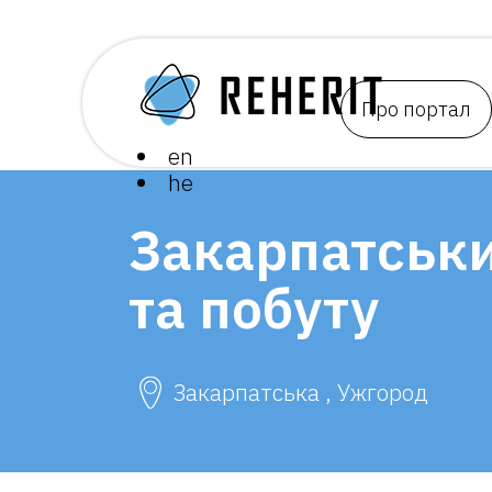
Про портал
en
he
Закарпатськи
та побуту
Закарпатська , Ужгород