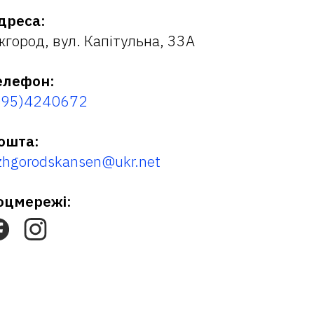
дреса:
жгород, вул. Капітульна, 33А
елефон:
095)4240672
ошта:
zhgorodskansen@ukr.net
оцмережі: