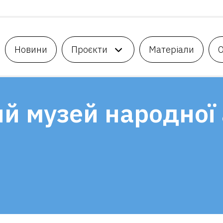
Новини
Проєкти
Матеріали
й музей народної 