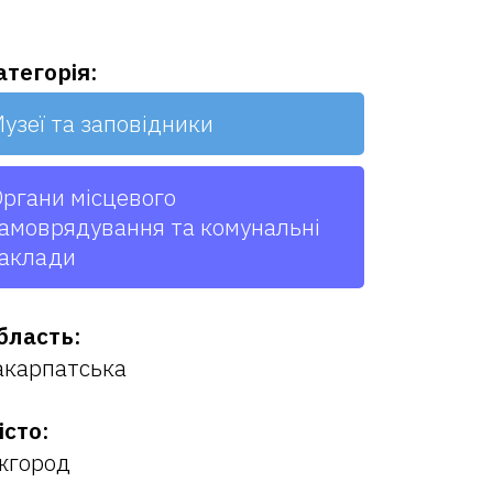
атегорія:
узеї та заповідники
ргани місцевого
амоврядування та комунальні
аклади
бласть:
акарпатська
істо:
жгород