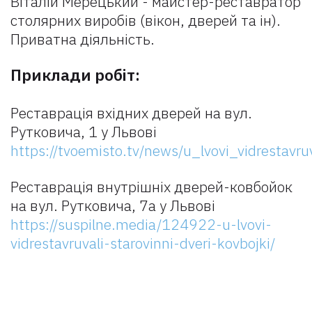
Віталій Мерецький - майстер-реставратор
столярних виробів (вікон, дверей та ін).
Приватна діяльність.
Приклади робіт:
Реставрація вхідних дверей на вул.
Рутковича, 1 у Львові
https://tvoemisto.tv/news/u_lvovi_vidresta
Реставрація внутрішніх дверей-ковбойок
на вул. Рутковича, 7а у Львові
https://suspilne.media/124922-u-lvovi-
vidrestavruvali-starovinni-dveri-kovbojki/