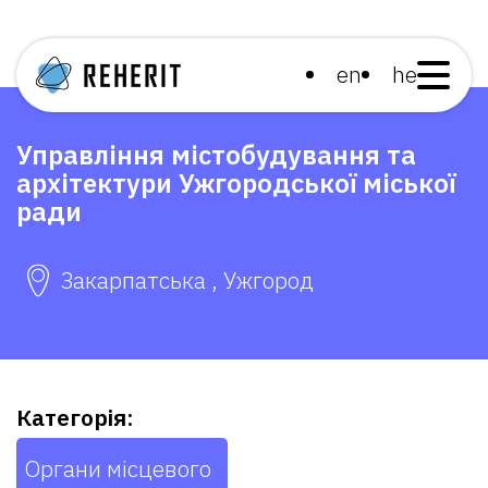
en
he
Управління містобудування та
архітектури Ужгородської міської
ради
Закарпатська , Ужгород
Категорія:
Органи місцевого