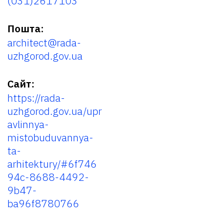
(031)2617103
Пошта:
architect@rada-
uzhgorod.gov.ua
Сайт:
https://rada-
uzhgorod.gov.ua/upr
avlinnya-
mistobuduvannya-
ta-
arhitektury/#6f746
94c-8688-4492-
9b47-
ba96f8780766