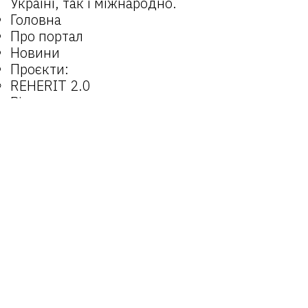
Україні, так і міжнародно.
Головна
Про портал
Новини
Проєкти:
REHERIT 2.0
Відкрита спадщина
REHERIT
Матеріали
Об’єкти
Оператори
Email:
reherit@lvivcenter.org
Портал
reherit.org.ua
є можливістю для
поширення досвідів та взаємодії практиків
у роботі з культурною спадщиною як в
Україні, так і міжнародно.
© 2025 REHERIT
Створено
SiteGist