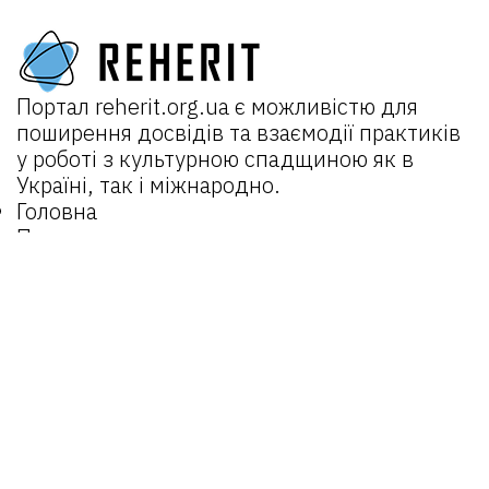
Портал
reherit.org.ua
є можливістю для
поширення досвідів та взаємодії практиків
у роботі з культурною спадщиною як в
Україні, так і міжнародно.
Головна
Про портал
Новини
Проєкти:
REHERIT 2.0
Відкрита спадщина
REHERIT
Матеріали
Об’єкти
Оператори
Email:
reherit@lvivcenter.org