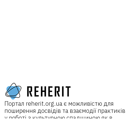
Портал
reherit.org.ua
є можливістю для
поширення досвідів та взаємодії практиків
у роботі з культурною спадщиною як в
Україні, так і міжнародно.
Головна