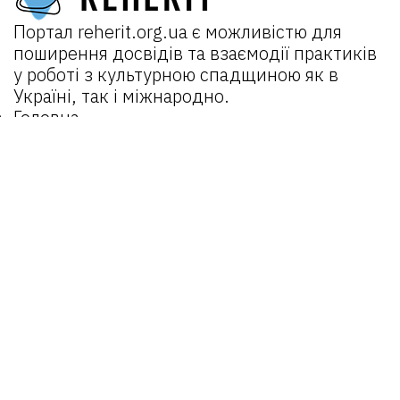
Портал
reherit.org.ua
є можливістю для
поширення досвідів та взаємодії практиків
у роботі з культурною спадщиною як в
Україні, так і міжнародно.
Головна
Про портал
Новини
Проєкти:
REHERIT 2.0
Відкрита спадщина
REHERIT
Матеріали
Об’єкти
Оператори
Email:
reherit@lvivcenter.org
Портал
reherit.org.ua
є можливістю для
поширення досвідів та взаємодії практиків
у роботі з культурною спадщиною як в