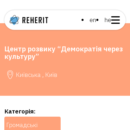
en
he
Центр розвику “Демократія через
культуру”
Київська , Київ
Категорія:
Громадські