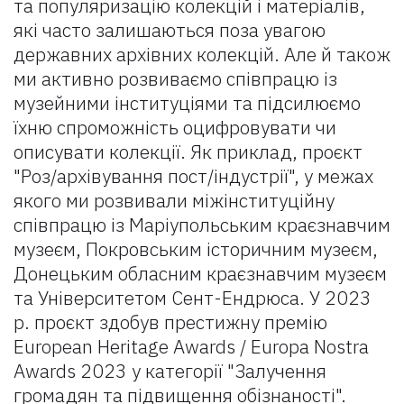
та популяризацію колекцій і матеріалів,
які часто залишаються поза увагою
державних архівних колекцій. Але й також
ми активно розвиваємо співпрацю із
музейними інституціями та підсилюємо
їхню спроможність оцифровувати чи
описувати колекції. Як приклад, проєкт
"Роз/архівування пост/індустрії", у межах
якого ми розвивали міжінституційну
співпрацю із Маріупольським краєзнавчим
музеєм, Покровським історичним музеєм,
Донецьким обласним краєзнавчим музеєм
та Університетом Сент-Ендрюса. У 2023
р. проєкт здобув престижну премію
European Heritage Awards / Europa Nostra
Awards 2023 у категорії "Залучення
громадян та підвищення обізнаності".