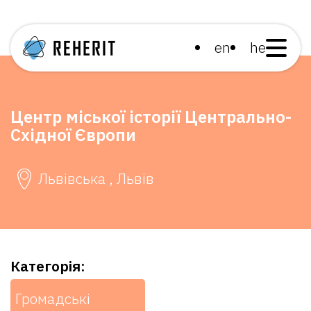
en
he
Центр міської історії Центрально-
Східної Європи
Львівська , Львів
Категорія:
Громадські