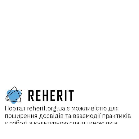
Портал
reherit.org.ua
є можливістю для
поширення досвідів та взаємодії практиків
у роботі з культурною спадщиною як в
Україні, так і міжнародно.
Головна