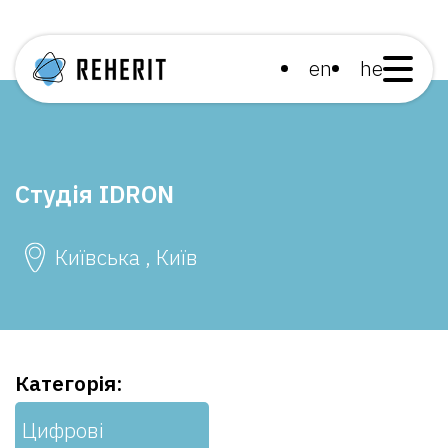
en
he
Студія IDRON
Київська , Київ
Категорія:
Цифрові