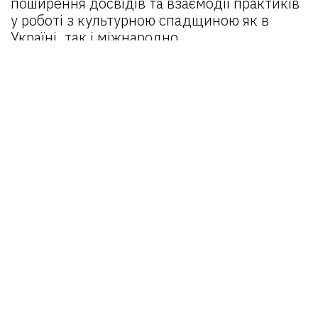
поширення досвідів та взаємодії практиків
у роботі з культурною спадщиною як в
Україні, так і міжнародно.
Головна
Про портал
Новини
Проєкти:
REHERIT 2.0
Відкрита спадщина
REHERIT
Матеріали
Об’єкти
Оператори
Email:
reherit@lvivcenter.org
Портал
reherit.org.ua
є можливістю для
поширення досвідів та взаємодії практиків
у роботі з культурною спадщиною як в
Україні, так і міжнародно.
© 2025 REHERIT