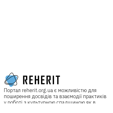
Портал
reherit.org.ua
є можливістю для
поширення досвідів та взаємодії практиків
у роботі з культурною спадщиною як в
Україні, так і міжнародно.