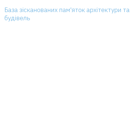
База зісканованих пам'яток архітектури та
будівель