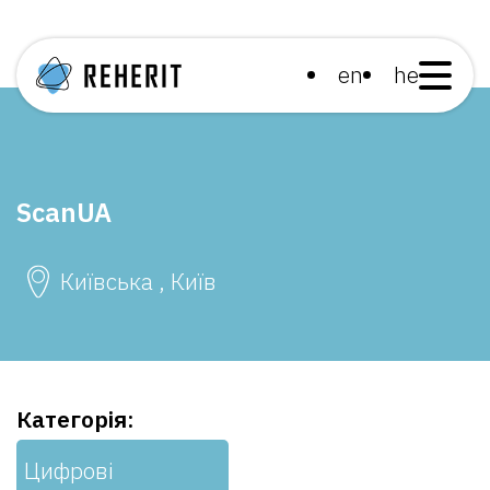
en
he
ScanUA
Київська , Київ
Категорія:
Цифрові