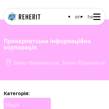
en
he
Прикарпатська інформаційна
корпорація
Івано-Франківська , Івано-Франківськ
Категорія:
Медіа