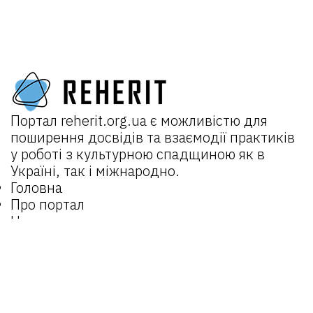
Портал
reherit.org.ua
є можливістю для
поширення досвідів та взаємодії практиків
у роботі з культурною спадщиною як в
Україні, так і міжнародно.
Головна
Про портал
Новини
Проєкти:
REHERIT 2.0
Відкрита спадщина
REHERIT
Матеріали