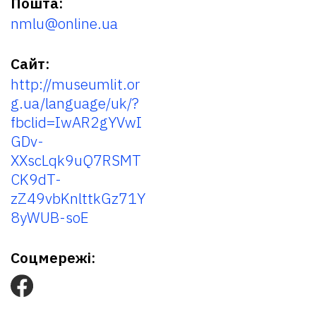
Пошта:
nmlu@online.ua
Сайт:
http://museumlit.or
g.ua/language/uk/?
fbclid=IwAR2gYVwI
GDv-
XXscLqk9uQ7RSMT
CK9dT-
zZ49vbKnlttkGz71Y
8yWUB-soE
Соцмережі: