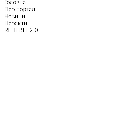
Головна
Про портал
Новини
Проєкти:
REHERIT 2.0
Відкрита спадщина
REHERIT
Матеріали
Об’єкти
Оператори
Email:
reherit@lvivcenter.org
Портал
reherit.org.ua
є можливістю для
поширення досвідів та взаємодії практиків
у роботі з культурною спадщиною як в
Україні, так і міжнародно.
© 2025 REHERIT
Створено
SiteGist