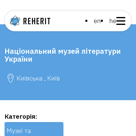
en
he
Національний музей літератури
України
Київська , Київ
Категорія:
Музеї та