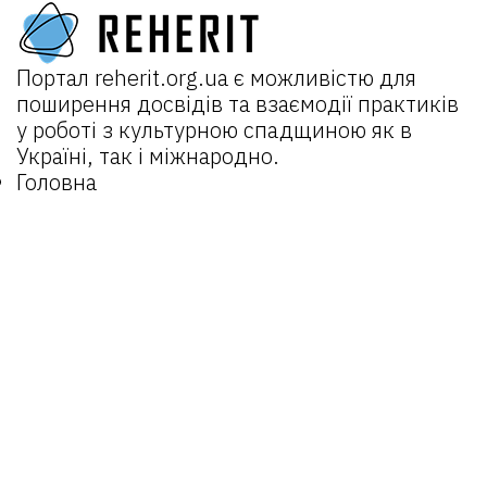
Портал
reherit.org.ua
є можливістю для
поширення досвідів та взаємодії практиків
у роботі з культурною спадщиною як в
Україні, так і міжнародно.
Головна
Про портал
Новини
Проєкти:
REHERIT 2.0
Відкрита спадщина
REHERIT
Матеріали
Об’єкти
Оператори
Email:
reherit@lvivcenter.org
Портал
reherit.org.ua
є можливістю для