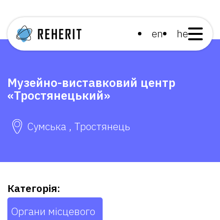
en
he
Музейно-виставковий центр
«Тростянецький»
Сумська , Тростянець
Категорія:
Органи місцевого