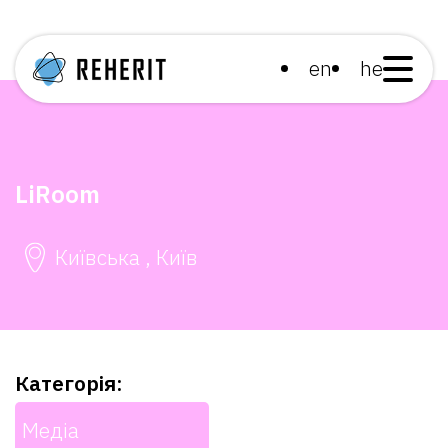
en
he
LiRoom
Київська , Київ
Категорія:
Медіа