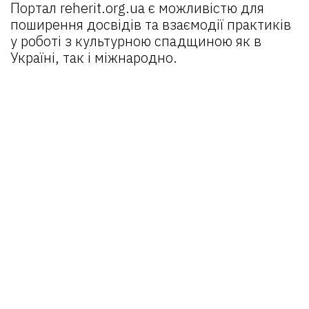
Портал
reherit.org.ua
є можливістю для
поширення досвідів та взаємодії практиків
у роботі з культурною спадщиною як в
Україні, так і міжнародно.
Головна
Про портал
Новини
Проєкти:
REHERIT 2.0
Відкрита спадщина
REHERIT
Матеріали
Об’єкти
Оператори
Email:
reherit@lvivcenter.org
Портал
reherit.org.ua
є можливістю для
поширення досвідів та взаємодії практиків
у роботі з культурною спадщиною як в
Україні, так і міжнародно.