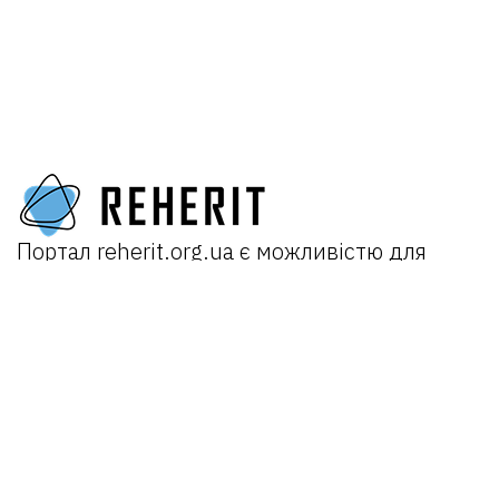
Портал
reherit.org.ua
є можливістю для
поширення досвідів та взаємодії практиків
у роботі з культурною спадщиною як в
Україні, так і міжнародно.
Головна
Про портал
Новини
Проєкти:
REHERIT 2.0
Відкрита спадщина