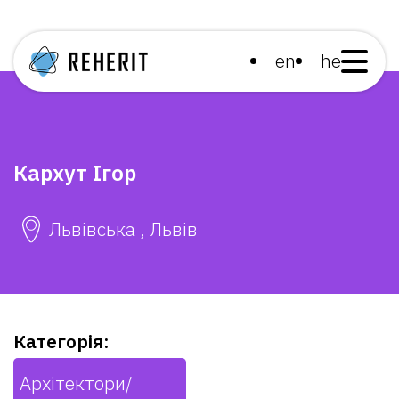
en
he
Кархут Ігор
Львівська , Львів
Категорія:
Архітектори/