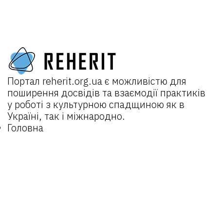
Портал
reherit.org.ua
є можливістю для
поширення досвідів та взаємодії практиків
у роботі з культурною спадщиною як в
Україні, так і міжнародно.
Головна
Про портал
Новини
Проєкти:
REHERIT 2.0
Відкрита спадщина
REHERIT
Матеріали