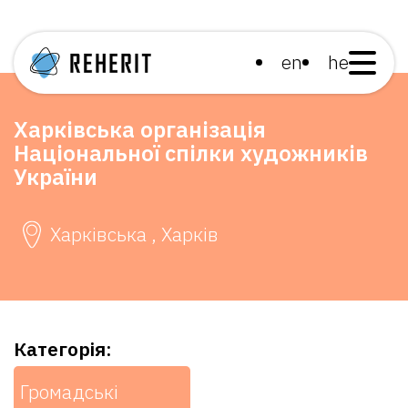
en
he
Харківська організація
Національної спілки художників
України
Харківська , Харків
Категорія:
Громадські