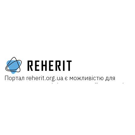
Портал
reherit.org.ua
є можливістю для
поширення досвідів та взаємодії практиків
у роботі з культурною спадщиною як в
Україні, так і міжнародно.
Головна
Про портал
Новини
Проєкти: