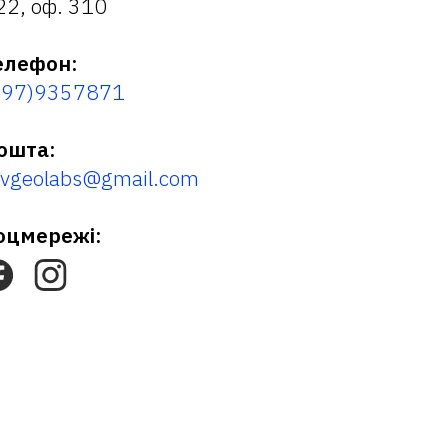
22, оф. 310
елефон:
097)9357871
ошта:
ovgeolabs@gmail.com
оцмережі: