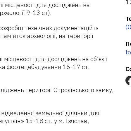
1
і місцевості для досліджень на
хеології 9-13 ст).
Т
(
озробці технічних документацій із
ам’яток археології, на території
П
t
 місцевості для досліджень на об’єкт
тка фортецебудування 16-17 ст.
С
ліджень території Отроківського замку,
відведення земельної ділянки для
гушків» 15-18 ст. у м. Ізяслав,