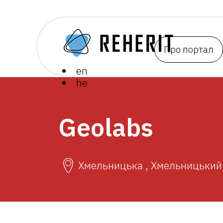
Про портал
en
he
Geolabs
Хмельницька , Хмельницький