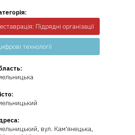
атегорія:
еставрація: Підрядні організації
ифрові технології
бласть:
мельницька
істо:
мельницький
дреса:
мельницький, вул. Кам'янецька,