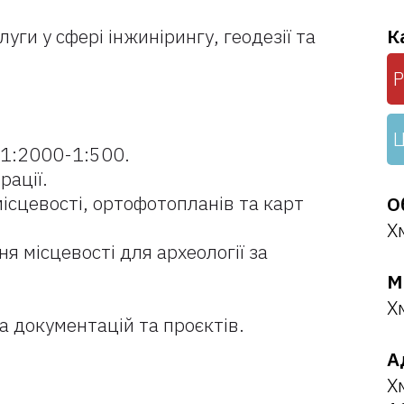
уги у сфері інжинірингу, геодезії та
К
Р
Ц
 1:2000-1:500.
рації.
сцевості, ортофотопланів та карт
О
Х
 місцевості для археології за
М
Х
а документацій та проєктів.
А
Х