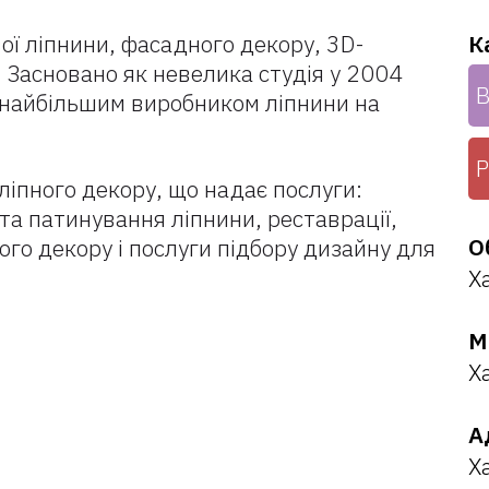
вої ліпнини, фасадного декору, 3D-
К
 Засновано як невелика студія у 2004
В
 є найбільшим виробником ліпнини на
Р
 ліпного декору, що надає послуги:
та патинування ліпнини, реставрації,
О
ого декору і послуги підбору дизайну для
Х
М
Х
А
Х