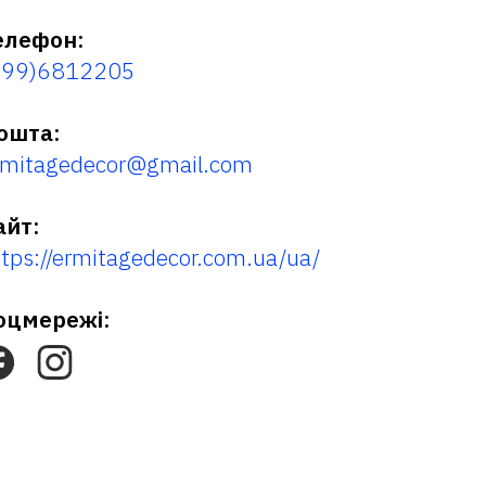
елефон:
099)6812205
ошта:
rmitagedecor@gmail.com
айт:
ttps://ermitagedecor.com.ua/ua/
оцмережі: