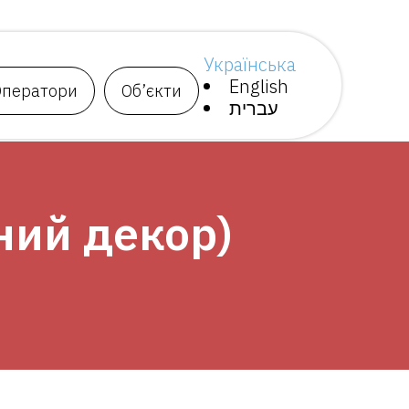
Українська
English
Оператори
Об’єкти
עברית
ний декор)