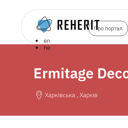
Про портал
en
he
Ermitage Dec
Харківська , Харків