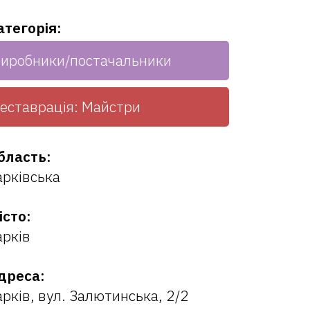
атегорія:
иробники/постачальники
еставрація: Майстри
бласть:
арківська
істо:
арків
дреса:
арків, вул. Залютинська, 2/2