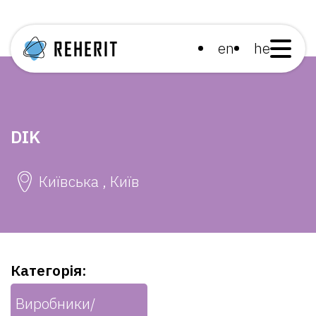
en
he
DIK
Київська , Київ
Категорія:
Виробники/