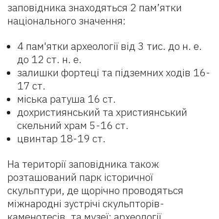
заповідника знаходяться 2 пам’ятки
національного значення:
4 пам'ятки археології від 3 тис. до н. е.
до 12 ст. н. е.
залишки фортеці та підземних ходів 16-
17 ст.
міська ратуша 16 ст.
дохристиянський та християнський
скельний храм 5-16 ст.
цвинтар 18-19 ст.
На території заповідника також
розташований парк історичної
скульптури, де щорічно проводяться
міжнародні зустрічі скульпторів-
каменотесів, та музеї: археології,