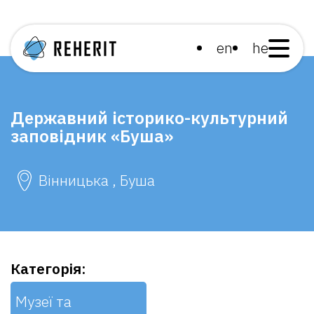
en
he
Державний історико-культурний
заповідник «Буша»
Вінницька , Буша
Категорія:
Музеї та