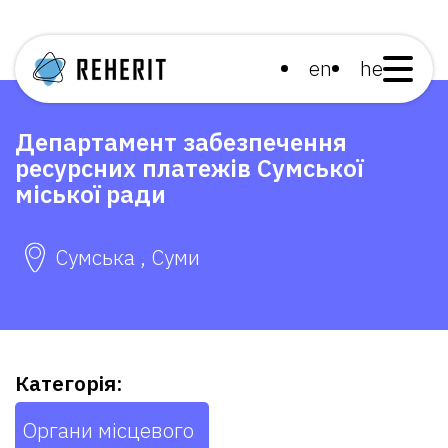
en
he
Департамент забезпечення
ресурсних платежів Сумської
міської ради
Сумська , Суми
Категорія:
Органи місцевого