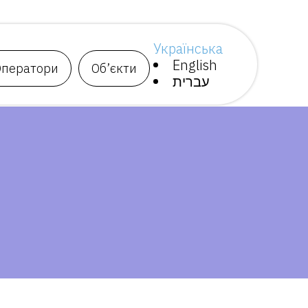
Українська
English
Оператори
Об’єкти
עברית