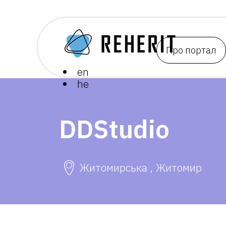
Про портал
en
he
DDStudio
Житомирська , Житомир