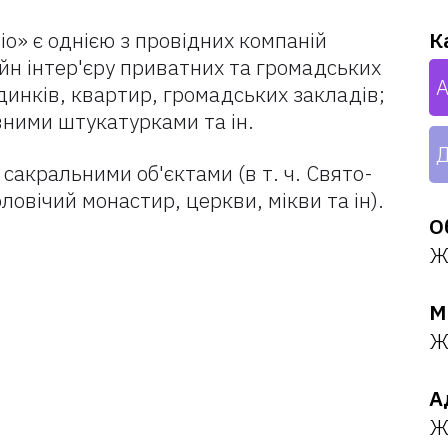
io» є однією з провідних компаній
К
йн інтер'єру приватних та громадських
А
динків, квартир, громадських закладів;
ними штукатурками та ін.
Д
 сакральними об'єктами (в т. ч. Свято-
овічий монастир, церкви, мікви та ін).
О
Ж
М
Ж
А
Ж