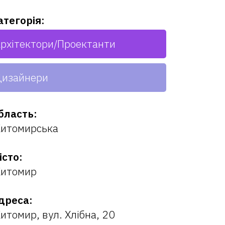
атегорія:
рхітектори/Проектанти
изайнери
бласть:
итомирська
істо:
итомир
дреса:
итомир, вул. Хлібна, 20