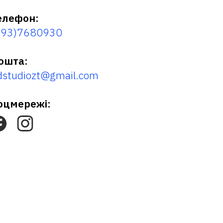
елефон:
093)7680930
ошта:
dstudiozt@gmail.com
оцмережі: