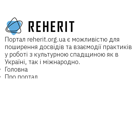
Портал
reherit.org.ua
є можливістю для
поширення досвідів та взаємодії практиків
у роботі з культурною спадщиною як в
Україні, так і міжнародно.
Головна
Про портал
Новини
Проєкти:
REHERIT 2.0
Відкрита спадщина
REHERIT
Матеріали
Об’єкти
Оператори