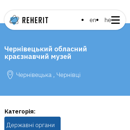
en
he
Чернівецький обласний
краєзнавчий музей
Чернівецька , Чернівці
Категорія:
Державні органи