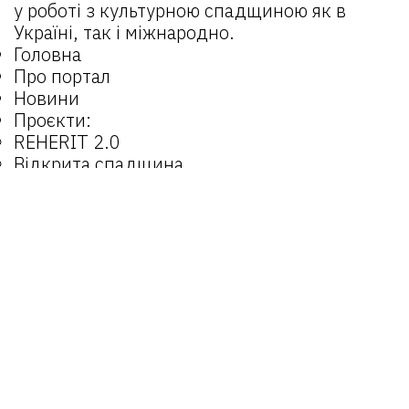
у роботі з культурною спадщиною як в
Україні, так і міжнародно.
Головна
Про портал
Новини
Проєкти:
REHERIT 2.0
Відкрита спадщина
REHERIT
Матеріали
Об’єкти
Оператори
Email:
reherit@lvivcenter.org
Портал
reherit.org.ua
є можливістю для
поширення досвідів та взаємодії практиків
у роботі з культурною спадщиною як в
Україні, так і міжнародно.
© 2025 REHERIT
Створено
SiteGist