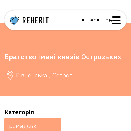
en
he
Братство імені князів Острозьких
Рівненська , Острог
Категорія:
Громадські