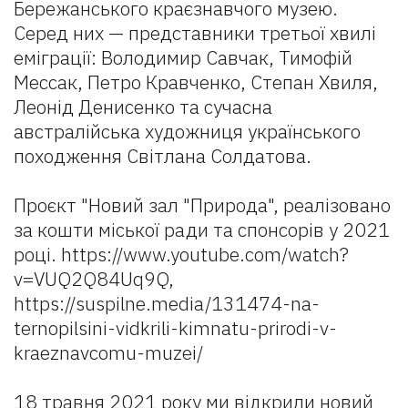
Бережанського краєзнавчого музею.
Cеред них — представники третьої хвилі
еміграції: Володимир Савчак, Тимофій
Мессак, Петро Кравченко, Степан Хвиля,
Леонід Денисенко та сучасна
австралійська художниця українського
походження Світлана Солдатова.
Проєкт "Новий зал "Природа", реалізовано
за кошти міської ради та спонсорів у 2021
році.
https://www.youtube.com/watch?
v=VUQ2Q84Uq9Q
,
https://suspilne.media/131474-na-
ternopilsini-vidkrili-kimnatu-prirodi-v-
kraeznavcomu-muzei/
18 травня 2021 року ми відкрили новий