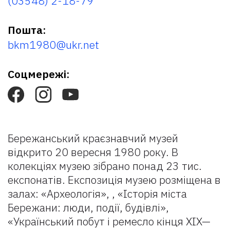
(03548) 2-18-79
Пошта:
bkm1980@ukr.net
Соцмережі:
Бережанський краєзнавчий музей
відкрито 20 вересня 1980 року. В
колекціях музею зібрано понад 23 тис.
експонатів. Експозиція музею розміщена в
залах: «Археологія», , «Історія міста
Бережани: люди, події, будівлі»,
«Український побут і ремесло кінця XIX—