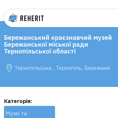
Бережанський краєзнавчий музей
Бережанської міської ради
Тернопільської області
Тернопільська , Тернопіль, Бережани
Категорія:
Музеї та