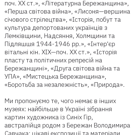
поч. XX ст.», «Літературна Бережанщина»,
«Перша світова війна», «Лисоня—вершина
січового стрілецтва», «Історія, побут та
культура депортованих українців з
Лемківщини, Надсяння, Холмщини та
Підляшшя 1944-1946 рр.», «Інтер'єр
вітальні кін. XIX—поч. XX ст.», «Iсторія
плаcту та політичних репресій на
Бережанщині», «Друга світова війна та
УПА», «Мистецька Бережанщина»,
«Боротьба за незалежність», «Природа».
Ми пропонуємо те, чого немає в інших
музеях: найбільше в Україні зібрання
картин художника із Синіх Гір,
австралійця родом з Бережан Володимира
Савчака; цікаві експозиції та матеріали