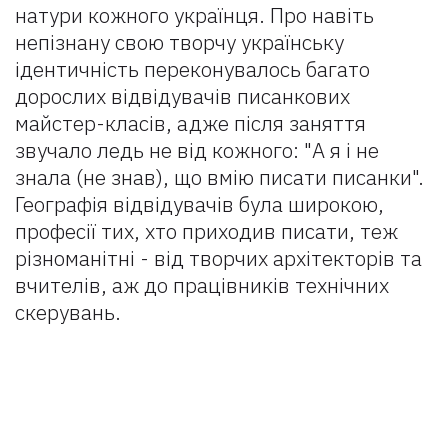
натури кожного українця. Про навіть
непізнану свою творчу українську
ідентичність переконувалось багато
дорослих відвідувачів писанкових
майстер-класів, адже після заняття
звучало ледь не від кожного: "А я і не
знала (не знав), що вмію писати писанки".
Географія відвідувачів була широкою,
професії тих, хто приходив писати, теж
різноманітні - від творчих архітекторів та
вчителів, аж до працівників технічних
скерувань.