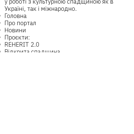
у роботі з культурною спадщиною як в
Україні, так і міжнародно.
Головна
Про портал
Новини
Проєкти:
REHERIT 2.0
Відкрита спадщина
REHERIT
Матеріали
Об’єкти
Оператори
Email:
reherit@lvivcenter.org
Портал
reherit.org.ua
є можливістю для
поширення досвідів та взаємодії практиків
у роботі з культурною спадщиною як в
Україні, так і міжнародно.
© 2025 REHERIT
Створено
SiteGist