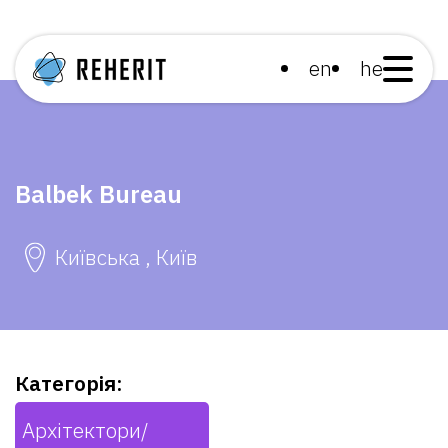
en
he
Balbek Bureau
Київська , Київ
Категорія:
Архітектори/