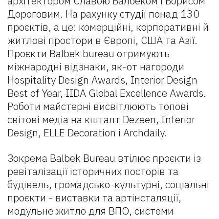
архітектором Славою Балбеком і Борисом
Дороговим. На рахунку студії понад 130
проєктів, а це: комерційні, корпоративні й
житлові простори в Європі, США та Азії.
Проєкти Balbek bureau отримують
міжнародні відзнаки, як-от нагороди
Hospitality Design Awards, Interior Design
Best of Year, IIDA Global Excellence Awards.
Роботи майстерні висвітлюють топові
світові медіа на кшталт Dezeen, Interior
Design, ELLE Decoration і Archdaily.
Зокрема Balbek Bureau втілює проєкти із
ревіталізації історичних посторів та
будівель, громадсько-культурні, соціальні
проєкти - виставки та артінсталяції,
модульне житло для ВПО, системи