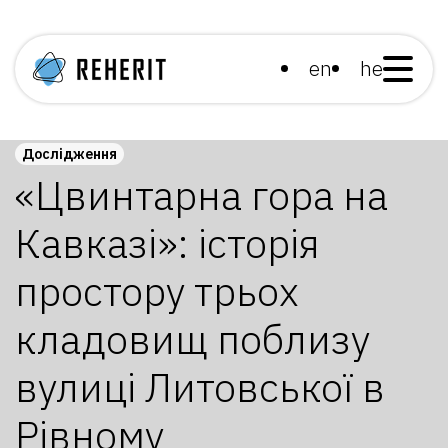
en
he
Дослідження
«Цвинтарна гора на
Кавказі»: історія
простору трьох
кладовищ поблизу
вулиці Литовської в
Рівному