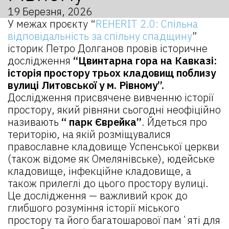
19 Березня, 2026
У межах проєкту “
REHERIT 2.0: Спільна
відповідальність за спільну спадщину
”
історик Петро Долганов провів історичне
дослідження
“Цвинтарна гора на Кавказі:
історія простору трьох кладовищ поблизу
вулиці Литовської у м. Рівному”.
Дослідження присвячене вивченню історії
простору, який рівняни сьогодні неофіційно
називають
“ парк
Єврейка”
. Йдеться про
територію, на якій розміщувалися
православне кладовище Успенської церкви
(також відоме як Омелянівське), юдейське
кладовище, інфекційне кладовище, а
також прилеглі до цього простору вулиці.
Це дослідження — важливий крок до
глибшого розуміння історії міського
простору та його багатошарової памʼяті для