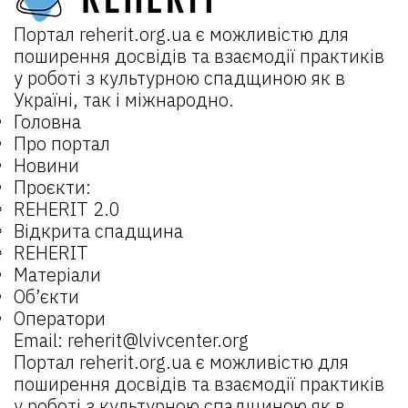
Портал
reherit.org.ua
є можливістю для
поширення досвідів та взаємодії практиків
у роботі з культурною спадщиною як в
Україні, так і міжнародно.
Головна
Про портал
Новини
Проєкти:
REHERIT 2.0
Відкрита спадщина
REHERIT
Матеріали
Об’єкти
Оператори
Email:
reherit@lvivcenter.org
Портал
reherit.org.ua
є можливістю для
поширення досвідів та взаємодії практиків
у роботі з культурною спадщиною як в