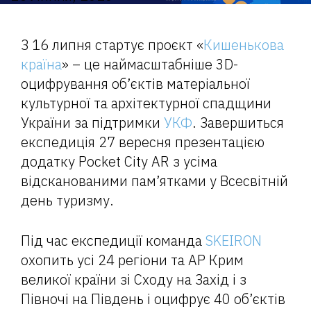
З 16 липня стартує проєкт «
Кишенькова
країна
» – це наймасштабніше 3D-
оцифрування об’єктів матеріальної
культурної та архітектурної спадщини
України за підтримки
УКФ
. Завершиться
експедиція 27 вересня презентацією
додатку Pocket City AR з усіма
відсканованими пам’ятками у Всесвітній
день туризму.
Під час експедиції команда
SKEIRON
охопить усі 24 регіони та АР Крим
великої країни зі Сходу на Захід і з
Півночі на Південь і оцифрує 40 об’єктів