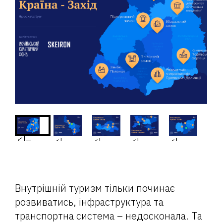
<!–
<!–
<!–
<!–
<!–
–>
Внутрішній туризм тільки починає
–>
–>
–>
–>
розвиватись, інфраструктура та
транспортна система – недосконала. Та