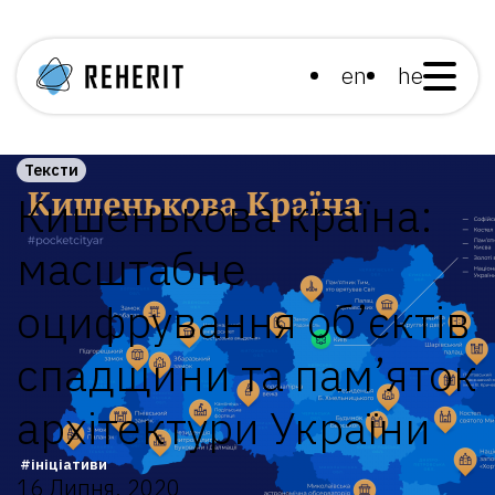
en
he
Тексти
Кишенькова країна:
масштабне
оцифрування об’єктів
спадщини та пам’яток
архітектури України
ініціативи
16 Липня, 2020