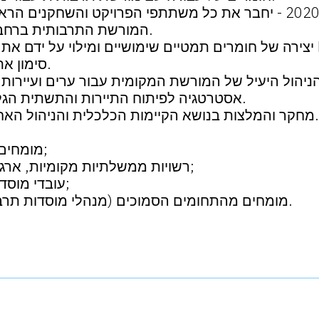
פורום "אופקי המורשת" 2020 - יחבר את כל משתתפי הפרויקט והש
המורשת התרבותית ברחבי אוקראינה והאיחוד האירופי.
ReHER.
סימון אתר בית הכנסת ההרוס בלבוב.
אסטרטגיה לפיתוח התיירות והתשתית הגלובלית של עלייה לרגל באומן.
מחקר והמלצות בנושא הקיימות הכלכלית והניהול האחראי של המורשת התרבותית.
מומחים בתחום המורשת התרבותית;
רשויות ממשלתיות מקומיות, ארגונים ציבוריים וקבוצות היוזמה;
עובדי מוסדות התרבות, החינוך והתיירות;
מומחים מהתחומים הסמוכים (מנהלי מוסדות תרבות, סוציולוגים, אורבניסטים).