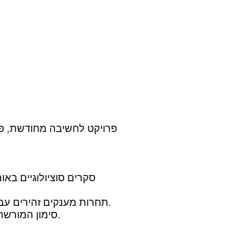
סקרים סוציולוגיים בא
תחרות מענקים זהירים עבור 10 ערים אוקראיניות היא הזדמנות מצוינת ליישם פרויקטים אישיים בעיר המגורים.
סימון המורשת באומן: מיפוי של 150 מוקדי המורשת, יצירת ניווט חזותי לחלקה ההיסטורי של העיר.