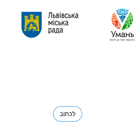
לכם שאלות, אנא כתב
לִכתוֹב