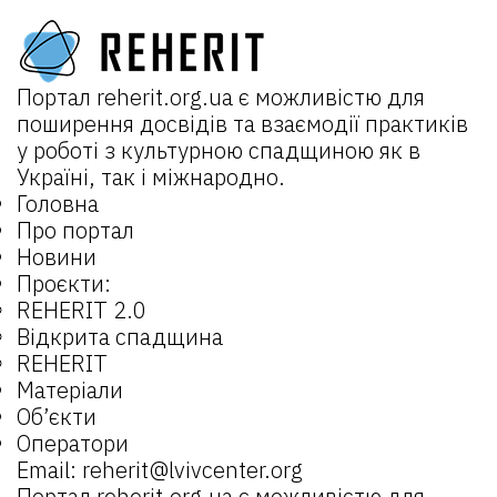
Портал
reherit.org.ua
є можливістю для
поширення досвідів та взаємодії практиків
у роботі з культурною спадщиною як в
Україні, так і міжнародно.
Головна
Про портал
Новини
Проєкти:
REHERIT 2.0
Відкрита спадщина
REHERIT
Матеріали
Об’єкти
Оператори
Email:
reherit@lvivcenter.org
Портал
reherit.org.ua
є можливістю для