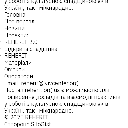
у роботі з культурною спадщиною як в
Україні, так і міжнародно.
Головна
Про портал
Новини
Проєкти:
REHERIT 2.0
Відкрита спадщина
REHERIT
Матеріали
Об’єкти
Оператори
Email:
reherit@lvivcenter.org
Портал
reherit.org.ua
є можливістю для
поширення досвідів та взаємодії практиків
у роботі з культурною спадщиною як в
Україні, так і міжнародно.
© 2025 REHERIT
Створено
SiteGist