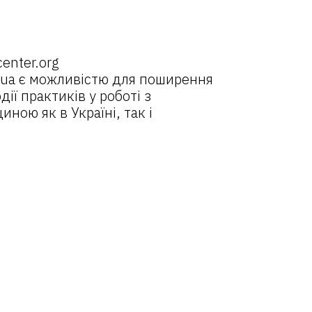
center.org
.ua
є можливістю для поширення
дії практиків у роботі з
ною як в Україні, так і