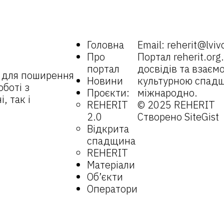
Головна
Email:
reherit@lviv
Про
Портал
reherit.org
портал
досвідів та взаємо
 для поширення
Новини
культурною спадщи
оботі з
Проєкти:
міжнародно.
, так і
REHERIT
© 2025 REHERIT
2.0
Створено
SiteGist
Відкрита
спадщина
REHERIT
Матеріали
Об’єкти
Оператори