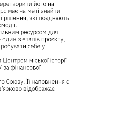
перетворити його на
рс має на меті знайти
ні рішення, які поєднають
модії.
ктивним ресурсом для
 один з етапів проєкту,
пробувати себе у
 Центром міської історії
 за фінансової
о Союзу. Її наповнення є
в’язково відображає