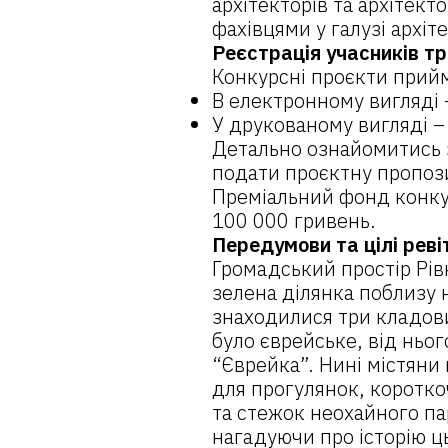
архітекторів та архітект
фахівцями у галузі архіт
Реєстрація учасників тр
Конкурсні проєкти прий
В електронному вигляді 
У друкованому вигляді –
Детально ознайомитись 
подати проєктну пропо
Преміальний фонд конкур
100 000 гривень.
Передумови та цілі реві
Громадський простір Рів
зелена ділянка поблизу 
знаходилися три кладови
було єврейське, від ньо
“Єврейка”. Нині містяни
для прогулянок, коротко
та стежок неохайного п
нагадуючи про історію ц