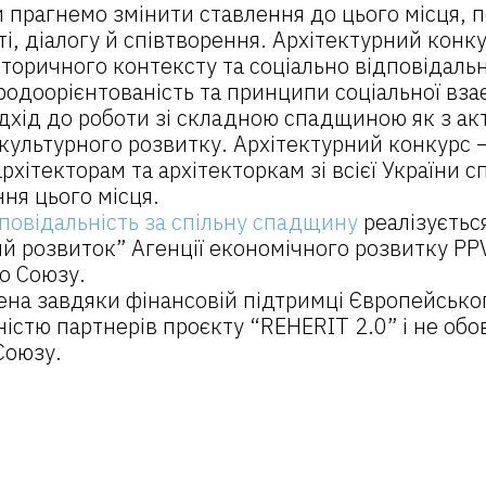
и прагнемо змінити ставлення до цього місця, 
і, діалогу й співтворення. Архітектурний конку
історичного контексту та соціально відповідаль
родоорієнтованість та принципи соціальної взає
дхід до роботи зі складною спадщиною як з а
ікультурного розвитку. Архітектурний конкурс –
хітекторам та архітекторкам зі всієї України с
ня цього місця.
дповідальність за спільну спадщину
реалізується
й розвиток” Агенції економічного розвитку PPV
о Союзу.
рена завдяки фінансовій підтримці Європейськог
істю партнерів проєкту “REHERIT 2.0” і не обо
Союзу.