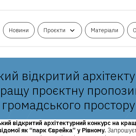
Новини
Проєкти
Матеріали
кий відкритий архітект
кращу проєктну пропози
ї громадського простору
кий відкритий архітектурний конкурс на кра
 відомої як “парк Єврейка” у Рівному.
Запрошуєм