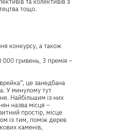
лективів та колективів з
стецтва тощо.
ня конкурсу, а також
 000 гривень, 3 премія –
Єврейка”, це занедбана
а. У минулому тут
не. Найбільшим із них
нян назва місця –
зитний простір, місце
ом із тим, поміж дерев
кових каменів,