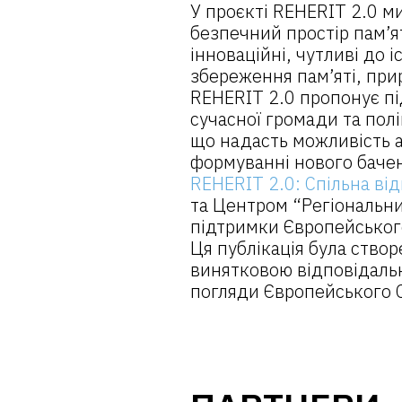
У проєкті REHERIT 2.0 м
безпечний простір пам’ят
інноваційні, чутливі до 
збереження пам’яті, при
REHERIT 2.0 пропонує пі
сучасної громади та пол
що надасть можливість ар
формуванні нового бачен
REHERIT 2.0: Спільна ві
та Центром “Регіональни
підтримки Європейськог
Ця публікація була ство
винятковою відповідальн
погляди Європейського 