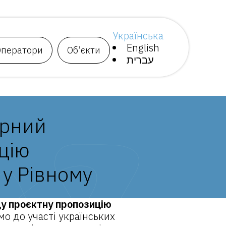
Українська
English
Оператори
Об’єкти
עברית
урний
цію
 у Рівному
щу проєктну пропозицію
о до участі українських