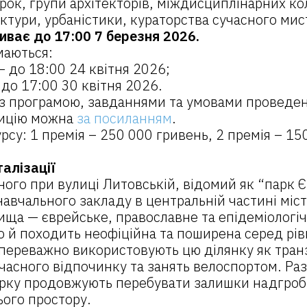
орок, групи архітекторів, міждисциплінарних ко
ектури, урбаністики, кураторства сучасного ми
иває до 17:00 7 березня 2026.
маються:
– до 18:00 24 квітня 2026;
 до 17:00 30 квітня 2026.
з програмою, завданнями та умовами проведен
зицію можна
за посиланням
.
су: 1 премія – 250 000 гривень, 2 премія – 150
талізації
ного при вулиці Литовській, відомий як “парк 
навчального закладу в центральній частині міст
ща — єврейське, православне та епідеміологіч
го й походить неофіційна та поширена серед рів
 переважно використовують цю ділянку як тран
часного відпочинку та занять велоспортом. Раз
арку продовжують перебувати залишки надгроб
ього простору.