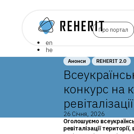
Про портал
en
he
Анонси
REHERIT 2.0
Всеукраїнсь
конкурс на 
ревіталізаці
26 Січня, 2026
Оголошуємо всеукраїнсь
ревіталізації території,